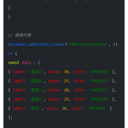
}
}
// 使用示例
document
.
addEventListener
(
'DOMContentLoaded'
,
(
)
=>
{
const
data
=
[
{
label
:
'產品A'
,
value
:
30
,
color
:
'#FF6B6B'
}
,
{
label
:
'產品B'
,
value
:
25
,
color
:
'#4ECDC4'
}
,
{
label
:
'產品C'
,
value
:
20
,
color
:
'#45B7D1'
}
,
{
label
:
'產品D'
,
value
:
15
,
color
:
'#96CEB4'
}
,
{
label
:
'其他'
,
value
:
10
,
color
:
'#FFEEAD'
}
]
;