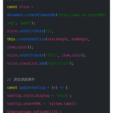
const
slice
=
document
.
createElementNS
(
"http://www.w3.org/2000/
svg"
,
"path"
)
;
slice
.
setAttribute
(
"d"
,
this
.
createSVGSlice
(
startAngle
,
endAngle
,
item
.
color
)
)
;
slice
.
setAttribute
(
"fill"
,
item
.
color
)
;
slice
.
classList
.
add
(
"pie-slice"
)
;
// 添加滑鼠事件
const
updateTooltip
=
(
e
)
=>
{
tooltip
.
style
.
display
=
'block'
;
tooltip
.
innerHTML
=
`
${item.label}:
${percentage.toFixed(1)}%
`
;