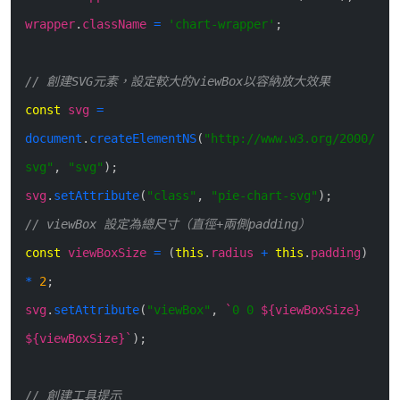
wrapper
.
className
=
'chart-wrapper'
;
// 創建SVG元素，設定較大的viewBox以容納放大效果
const
svg
=
document
.
createElementNS
(
"http://www.w3.org/2000/
svg"
,
"svg"
)
;
svg
.
setAttribute
(
"class"
,
"pie-chart-svg"
)
;
// viewBox 設定為總尺寸（直徑+兩側padding）
const
viewBoxSize
=
(
this
.
radius
+
this
.
padding
)
*
2
;
svg
.
setAttribute
(
"viewBox"
,
`
0 0
${
viewBoxSize
}
${
viewBoxSize
}
`
)
;
// 創建工具提示