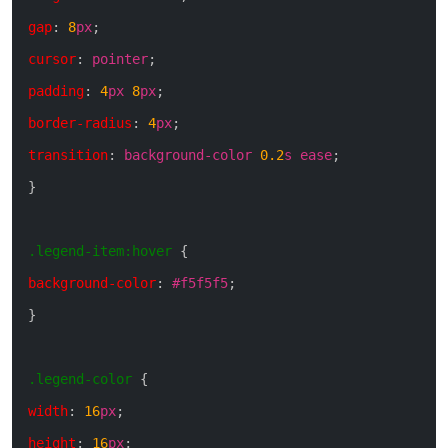
gap
:
8
px
;
cursor
:
pointer
;
padding
:
4
px
8
px
;
border-radius
:
4
px
;
transition
:
background-color
0.2
s
ease
;
}
.legend-item
:hover
{
background-color
:
#f5f5f5
;
}
.legend-color
{
width
:
16
px
;
height
:
16
px
;