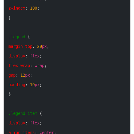
z-index
:
100
;
}
.legend
{
margin-top
:
20
px
;
display
:
flex
;
flex-wrap
:
wrap
;
gap
:
12
px
;
padding
:
10
px
;
}
.legend-item
{
display
:
flex
;
align-items
:
center
;