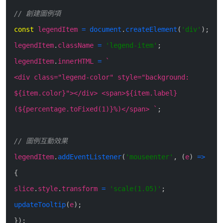
// 創建圖例項
const
legendItem
=
document
.
createElement
(
'div'
)
;
legendItem
.
className
=
'legend-item'
;
legendItem
.
innerHTML
=
`
<
div class="legend-color" style="background:
${item.color}"><
/
div>
<
span>${item.label}
(${percentage.toFixed(1)}%)<
/
span>
`
;
// 圖例互動效果
legendItem
.
addEventListener
(
'mouseenter'
,
(
e
)
=>
{
slice
.
style
.
transform
=
'scale(1.05)'
;
updateTooltip
(
e
)
;
}
)
;