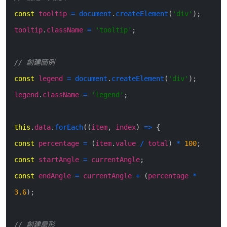
const
tooltip
=
document
.
createElement
(
'div'
)
;
tooltip
.
className
=
'tooltip'
;
// 創建圖例
const
legend
=
document
.
createElement
(
'div'
)
;
legend
.
className
=
'legend'
;
this
.
data
.
forEach
(
(
item
,
index
)
=>
{
const
percentage
=
(
item
.
value
/
total
)
*
100
;
const
startAngle
=
currentAngle
;
const
endAngle
=
currentAngle
+
(
percentage
*
3.6
)
;
// 創建扇形