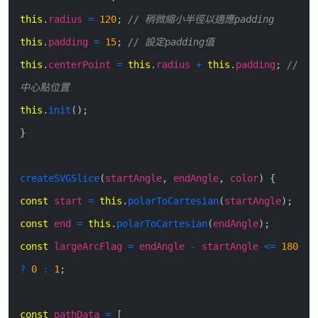
this
.
radius
=
120
;
// 稍微縮小半徑以適應padding
this
.
padding
=
15
;
// 設定padding值
this
.
centerPoint
=
this
.
radius
+
this
.
padding
;
//
中心點位置
this
.
init
(
)
;
}
createSVGSlice
(
startAngle
,
endAngle
,
color
)
{
const
start
=
this
.
polarToCartesian
(
startAngle
)
;
const
end
=
this
.
polarToCartesian
(
endAngle
)
;
const
largeArcFlag
=
endAngle
-
startAngle
<=
180
?
0
:
1
;
const
pathData
=
[