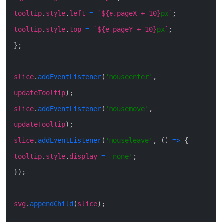
tooltip
.
style
.
left
=
`
${
e
.
pageX
+
10
}
px
`
;
tooltip
.
style
.
top
=
`
${
e
.
pageY
+
10
}
px
`
;
}
;
slice
.
addEventListener
(
'mouseenter'
,
updateTooltip
)
;
slice
.
addEventListener
(
'mousemove'
,
updateTooltip
)
;
slice
.
addEventListener
(
'mouseleave'
,
(
)
=>
{
tooltip
.
style
.
display
=
'none'
;
}
)
;
svg
.
appendChild
(
slice
)
;