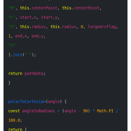
"M"
,
this
.
centerPoint
,
this
.
centerPoint
,
"L"
,
start
.
x
,
start
.
y
,
"A"
,
this
.
radius
,
this
.
radius
,
0
,
largeArcFlag
,
1
,
end
.
x
,
end
.
y
,
"Z"
]
.
join
(
" "
)
;
return
pathData
;
}
polarToCartesian
(
angle
)
{
const
angleInRadians
=
(
angle
-
90
)
*
Math
.
PI
/
180.0
;
return
{