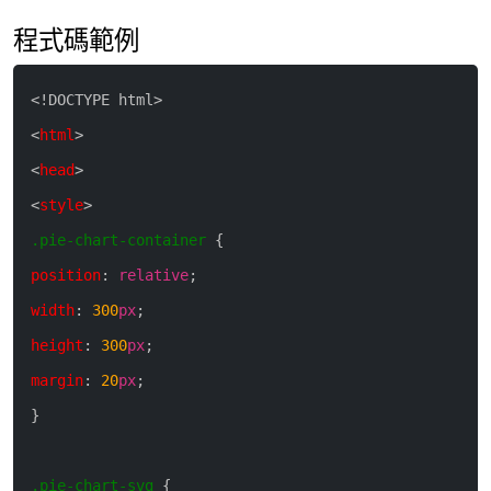
程式碼範例
<
!
DOCTYPE
html
>
<
html
>
<
head
>
<
style
>
.pie-chart-container
{
position
:
relative
;
width
:
300
px
;
height
:
300
px
;
margin
:
20
px
;
}
.pie-chart-svg
{