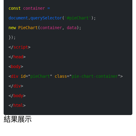
const
container
=
document
.
querySelector
(
'#pieChart'
)
;
new
PieChart
(
container
,
data
)
;
}
)
;
<
/
script
>
<
/
head
>
<
body
>
<
div
id
=
"
pieChart
"
class
=
"
pie-chart-container
"
>
<
/
div
>
<
/
body
>
<
/
html
>
結果展示