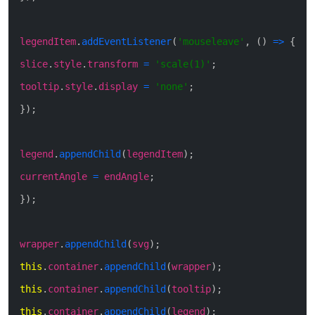
legendItem
.
addEventListener
(
'mouseleave'
,
(
)
=>
{
slice
.
style
.
transform
=
'scale(1)'
;
tooltip
.
style
.
display
=
'none'
;
}
)
;
legend
.
appendChild
(
legendItem
)
;
currentAngle
=
endAngle
;
}
)
;
wrapper
.
appendChild
(
svg
)
;
this
.
container
.
appendChild
(
wrapper
)
;
this
.
container
.
appendChild
(
tooltip
)
;
this
.
container
.
appendChild
(
legend
)
;