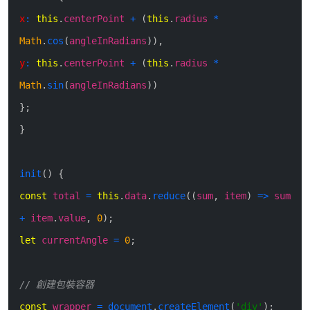
x
:
this
.
centerPoint
+
(
this
.
radius
*
Math
.
cos
(
angleInRadians
)
)
,
y
:
this
.
centerPoint
+
(
this
.
radius
*
Math
.
sin
(
angleInRadians
)
)
}
;
}
init
(
)
{
const
total
=
this
.
data
.
reduce
(
(
sum
,
item
)
=>
sum
+
item
.
value
,
0
)
;
let
currentAngle
=
0
;
// 創建包裝容器
const
wrapper
=
document
.
createElement
(
'div'
)
;