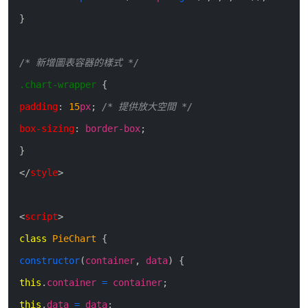
}
/* 新增圖表容器的樣式 */
.chart-wrapper
{
padding
:
15
px
;
/* 提供放大空間 */
box-sizing
:
border-box
;
}
<
/
style
>
<
script
>
class
PieChart
{
constructor
(
container
,
data
)
{
this
.
container
=
container
;
this
.
data
=
data
;