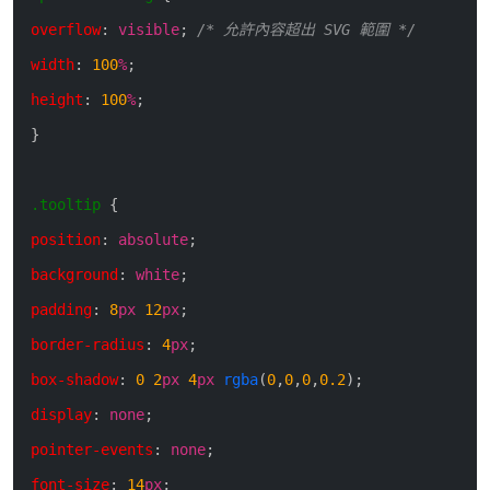
overflow
:
visible
;
/* 允許內容超出 SVG 範圍 */
width
:
100
%
;
height
:
100
%
;
}
.tooltip
{
position
:
absolute
;
background
:
white
;
padding
:
8
px
12
px
;
border-radius
:
4
px
;
box-shadow
:
0
2
px
4
px
rgba
(
0
,
0
,
0
,
0.2
)
;
display
:
none
;
pointer-events
:
none
;
font-size
:
14
px
;