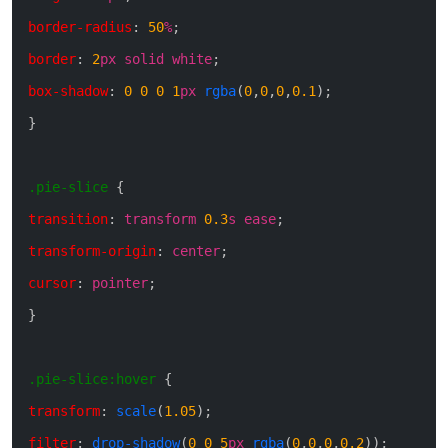
border-radius
:
50
%
;
border
:
2
px
solid
white
;
box-shadow
:
0
0
0
1
px
rgba
(
0
,
0
,
0
,
0.1
)
;
}
.pie-slice
{
transition
:
transform
0.3
s
ease
;
transform-origin
:
center
;
cursor
:
pointer
;
}
.pie-slice
:hover
{
transform
:
scale
(
1.05
)
;
filter
:
drop-shadow
(
0
0
5
px
rgba
(
0
,
0
,
0
,
0.2
)
)
;