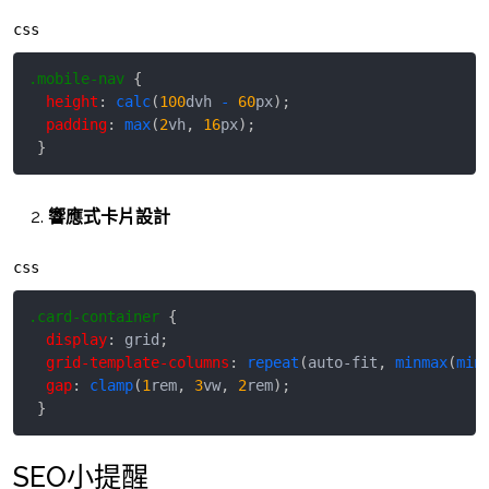
css
.mobile-nav
{
height
:
calc
(
100
dvh
-
60
px
)
;
padding
:
max
(
2
vh
,
16
px
)
;
}
響應式卡片設計
css
.card-container
{
display
:
 grid
;
grid-template-columns
:
repeat
(
auto-fit
,
minmax
(
min
gap
:
clamp
(
1
rem
,
3
vw
,
2
rem
)
;
}
SEO小提醒