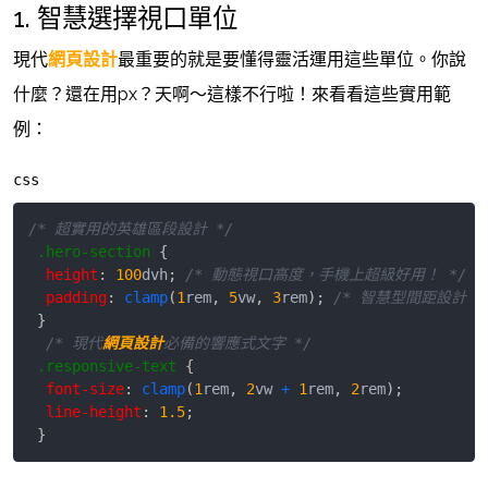
1. 智慧選擇視口單位
現代
網頁設計
最重要的就是要懂得靈活運用這些單位。你說
什麼？還在用px？天啊～這樣不行啦！來看看這些實用範
例：
css
/* 超實用的英雄區段設計 */
.hero-section
{
height
:
100
dvh
;
/* 動態視口高度，手機上超級好用！ */
padding
:
clamp
(
1
rem
,
5
vw
,
3
rem
)
;
/* 智慧型間距設計 *
}
/* 現代
網頁設計
必備的響應式文字 */
.responsive-text
{
font-size
:
clamp
(
1
rem
,
2
vw
+
1
rem
,
2
rem
)
;
line-height
:
1.5
;
}