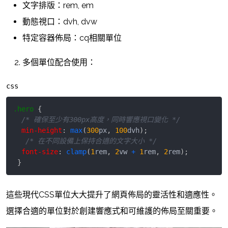
文字排版：rem, em
動態視口：dvh, dvw
特定容器佈局：cq相關單位
多個單位配合使用：
css
.hero
{
/* 確保至少有300px高度，同時響應視口變化 */
min-height
:
max
(
300
px
,
100
dvh
)
;
/* 在不同設備上保持合適的文字大小 */
font-size
:
clamp
(
1
rem
,
2
vw
+
1
rem
,
2
rem
)
;
}
這些現代CSS單位大大提升了網頁佈局的靈活性和適應性。
選擇合適的單位對於創建響應式和可維護的佈局至關重要。