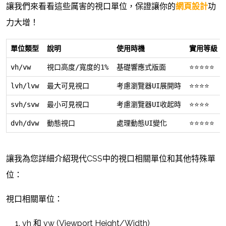
讓我們來看看這些厲害的視口單位，保證讓你的
網頁設計
功
力大增！
單位類型
說明
使用時機
實用等級
vh/vw
視口高度/寬度的1%
基礎響應式版面
⭐⭐⭐⭐⭐
lvh/lvw
最大可見視口
考慮瀏覽器UI展開時
⭐⭐⭐⭐
svh/svw
最小可見視口
考慮瀏覽器UI收起時
⭐⭐⭐⭐
dvh/dvw
動態視口
處理動態UI變化
⭐⭐⭐⭐⭐
讓我為您詳細介紹現代CSS中的視口相關單位和其他特殊單
位：
視口相關單位：
vh 和 vw (Viewport Height/Width)