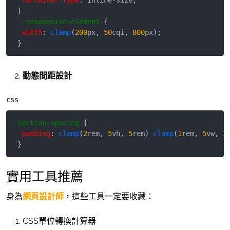
container-type
:
 inline-size
;
}
.responsive-element
{
width
:
clamp
(
200
px
,
50
cqi
,
800
px
)
;
}
動態間距設計
css
.section-spacing
{
padding
:
clamp
(
2
rem
,
5
vh
,
5
rem
)
clamp
(
1
rem
,
5
vw
,
3
}
實用工具推薦
身為
網頁設計師
，這些工具一定要收藏：
CSS單位轉換計算器